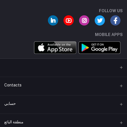
FOLLOW US
MOBILE APPS
Contacts
عنوان
حسابي
هاتف
تسجيل الدخول
+01007744462
منطقة البائع