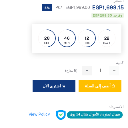
السعر
EGP1,699.15
EGP1,999.00
/PC
-15%
وفرت: EGP299.85
28
46
12
22
SEC
MIN
HRS
DAYS
كمية
(
5
متاح)
أضف إلى السلة
اشتري الآن
الاسترداد
View Policy