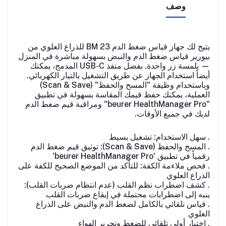
وصف
يتيح لك جهاز قياس ضغط الدم BM 23 للذراع العلوي من
بيورير قياس ضغط الدم والنبض بسهولة مباشرة في المنزل
— بلمسة زر واحدة. بفضل منفذ USB-C المدمج، يمكنك
أيضاً استخدام الجهاز عن طريق التشغيل بالتيار الكهربائي.
وباستخدام وظيفة "المسح والحفظ" (Scan & Save)
العملية، يمكنك حفظ قيمك المقاسة بسهولة في تطبيق
"beurer HealthManager Pro" ومراقبة قيم ضغط الدم
لديك في جميع الأوقات.
. سهل الاستخدام: تشغيل بسيط
. المسح والحفظ (Scan & Save): توثيق قيم ضغط الدم
رقمياً في تطبيق 'beurer HealthManager Pro'
. فحص ملاءمة الكفة: للتأكد من الموضع الصحيح للكفة على
الذراع العلوي
. كشف اضطراب نظم القلب (عدم انتظام ضربات القلب):
ينبه إلى اضطرابات محتملة في إيقاع ضربات القلب
. قياس تلقائي بالكامل لضغط الدم والنبض على الذراع
العلوي
. اختيار أولي تلقائي للضغط وتحرير الهواء