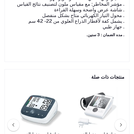
. مؤشر المخاطر: مع مقياس ملون لتصنيف نتائج القياس
. شاشة عرض واضحة وسهلة القراءة
. محول التيار الكهربائي متاح بشكل منفصل
. يشمل كفة لأقطار الذراع العلوي من 22 - 42 سم
. جهاز طبي
. مده الضمان : 3 سنين.
منتجات ذات صلة
ن
جهاز قياس ضغط الدم من
جهاز قياس ضغط الدم من
جها