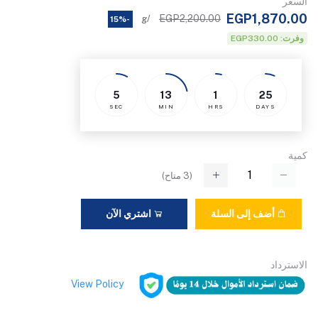
السعر
EGP1,870.00
EGP2,200.00
/g
-15%
وفرت: EGP330.00
5
13
1
25
SEC
MIN
HRS
DAYS
كمية
(
3
متاح)
أضف إلى السلة
اشتري الآن
الاسترداد
View Policy