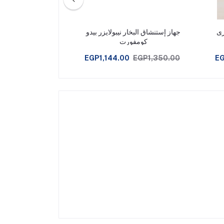
جهاز إستنشاق البخار نيبولايزر بيدو
نيبولايزر بالموجات
كومفورت
koneb®
,680.00
EGP1,144.00
EGP1,350.00
EG