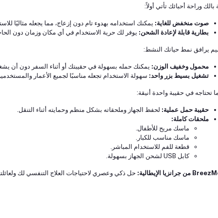
بالك وراحة أحبائك تأتي أولاً:
صوت منخفض للغاية:
يمكنك استخدامه بهدوء تام دون إزعاج، مما يجعله مثاليًا للاست
بطارية قابلة لإعادة الشحن:
يوفر لك حرية الاستخدام في أي مكان وزمان دون الحاج
م يرافق نمط حياتك النشط:
محمول وخفيف الوزن:
يمكنك حمله بسهولة في حقيبتك أو أثناء السفر دون أن يشغل
تشغيل بسيط بزر واحد:
سهولة الاستخدام تجعله مناسبًا لجميع الأعمار والمستخدمي
ا تحتاجه في حقيبة واحدة أنيقة:
حقيبة حمل عملية:
لحفظ الجهاز وملحقاته بشكل منظم وحمايته أثناء التنقل.
ملحقات كاملة:
ماسك مريح للأطفال.
ماسك مناسب للكبار.
قطعة للفم للاستخدام المباشر.
كابل USB لشحن الجهاز بسهولة.
 من جرانزيا الإيطالية:
حل ذكي وعصري لاحتياجات العلاج التنفسي لك ولعائلتك