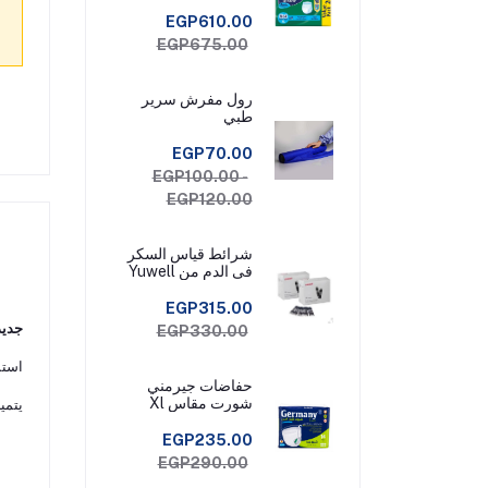
EGP610.00
EGP675.00
رول مفرش سرير
طبي
EGP70.00
EGP100.00 -
EGP120.00
شرائط قياس السكر
فى الدم من Yuwell
Check عبوة 50
شريط قياس
EGP315.00
جديد! جه
EGP330.00
استم
حفاضات جيرمني
شورت مقاس Xl
يتمي
EGP235.00
EGP290.00