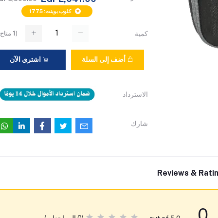
كلوب بوينت: 1775
(
1
متاح)
كمية
أضف إلى السلة
اشتري الآن
الاسترداد
شارك
Reviews & Rati
0