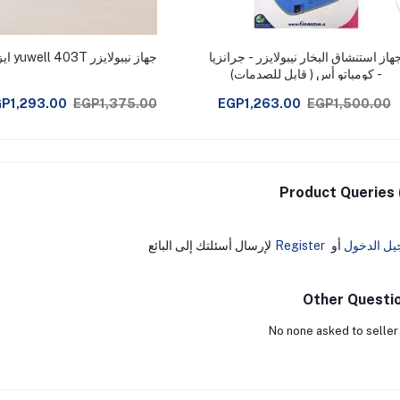
هاز استنشاق البخار نيبولايزر - جرانزيا
جهاز نيبولايزر yuwell 403T ايزى
- كومباتو أس ( قابل للصدمات)
P1,293.00
EGP1,375.00
EGP1,263.00
EGP1,500.00
Product Queries 
يل الدخول
أو
Register
لإرسال أسئلتك إلى البائع
Other Questi
No none asked to seller