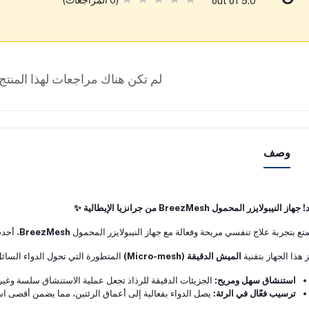
(0 المراجعات)
out of 5.0
لم تكن هناك مراجعات لهذا المنتج 
وصف
از النيبولايزر المحمول BreezMesh من جرانزيا الإيطالية ✨
تع بتجربة علاج تنفسي مريحة وفعالة مع جهاز النيبولايزر المحمول
BreezMesh
، أحد
ز هذا الجهاز بتقنية
الميش الدقيقة (Micro-mesh)
المتطورة التي تحول الدواء السائل 
استنشاق سهل ومريح:
الجزيئات الدقيقة للرذاذ تجعل عملية الاستنشاق سلسة وغير
ترسيب فعّال في الرئة:
يصل الدواء بفعالية إلى أعماق الرئتين، مما يضمن أقصى است