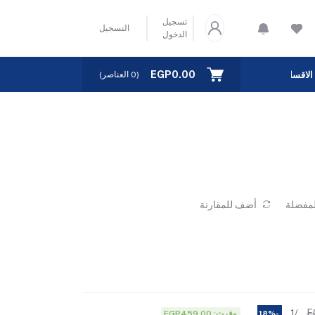
تسجيل
التسجيل
الدخول
EGP0.00
الاقسام
(
0
العناصر)
لمفضلة
أضف للمقارنة
E
/1
وفرت: EGP459.00
-18%