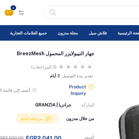
0
حة الرئيسية
فلاش سيل
مجلة مدزون
جميع العلامات التجارية
جهاز النيبولايزر المحمول BreezMesh
(0 المراجعات)
تقدير مدة التوصيل:
3 أيام
Product
أضف إلى قائمة ا
Inquiry
الماركة
جرانزيا | GRANZIA
من خلال مدزون
مراسلة البائع
السعر
EGP2,041.00
GP2,500.00