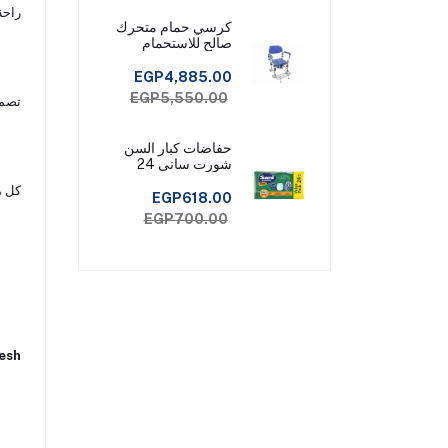
راحة 
كرسي حمام متحرك
صالح للاستحمام
EGP4,885.00
EGP5,550.00
تصمي
حفاضات كبار السن
شورت سانى 24
قطعة مقاس ميديم
كل م
EGP618.00
EGP700.00
BreezMesh