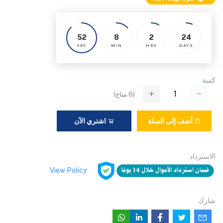
51
8
2
24
SEC
MIN
HRS
DAYS
كمية
(
6
متاح)
أضف إلى السلة
اشتري الآن
الاسترداد
View Policy
شارك