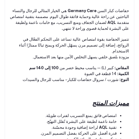
حفاضات كبار السن
Germany Care
هي الخيار المثالي للرجال والنساء
الباحثين عن راحة عالية وحماية فائقة طوال اليوم. مصممة بتقنية امتصاص
متقدمة
AQL
لضمان الجفاف ومنع التسريب، مع خامات ناعمة ولطيفة
على البشرة لحماية قصوى وراحة لا تنتهي.
تتميز الحفاضة بقوة امتصاص عالية تساعد على التحكم الفعّال في
الروائح، إضافة إلى تصميم مرن يسهّل الحركة ويمنح ثباتًا ممتازًا أثناء
الاستخدام.
مزودة بلصق خلفي يسهل التخلص الآمن منها بعد الاستعمال.
المقاس:
كبير (L) — يناسب محيط خصر من
100 إلى 140 سم
الكمية:
14 قطعة في العبوة
النوع:
شورت / سروال حفاضات للكبار – مناسب للرجال والسيدات
مميزات المنتج
امتصاص فائق يمنع التسريب لفترات طويلة.
خامة ناعمة لطيفة على البشرة تُقلل التهيّج.
تقنية
AQL
لراحة إضافية وجودة محسّنة.
قدرة أفضل على الحركة بفضل التصميم المرن.