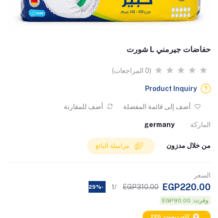
حفاضات جيرمني L شورت
(0 المراجعات)
Product Inquiry
أضف إلى قائمة المفضلة
أضف للمقارنة
الماركة
germany
من خلال مدزون
مراسلة البائع
السعر
EGP220.00
EGP310.00
/1
-29%
وفرت: EGP90.00
كلوب بوينت: 220