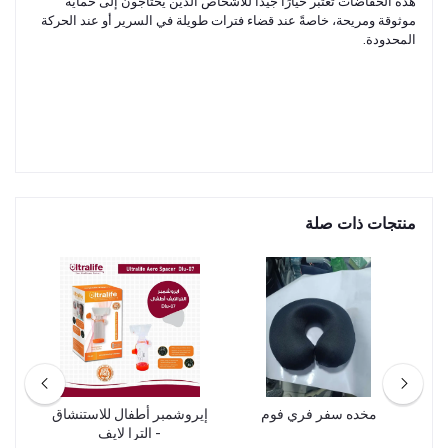
هذه الحفاضات تُعتبر خيارًا جيدًا للأشخاص الذين يحتاجون إلى حماية
موثوقة ومريحة، خاصةً عند قضاء فترات طويلة في السرير أو عند الحركة
المحدودة.
منتجات ذات صلة
مخده سفر فري فوم
إيروشمبر أطفال للاستنشاق
مس
زي
- الترا لايف