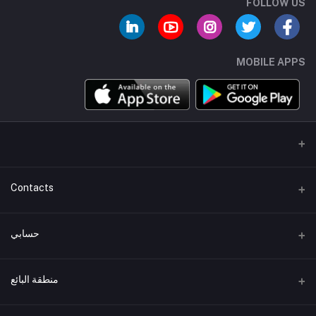
FOLLOW US
MOBILE APPS
Contacts
عنوان
حسابي
هاتف
تسجيل الدخول
+01007744462
منطقة البائع
تاريخ الطلب
البريد الإلكتروني