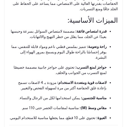
الحفاضات بقدرتها العالية على الامتصاص، مما يساعد على الحفاظ على
الجلد جافًا ومنع التسربات.
الميزات الأساسية:
قدرة امتصاص فائقة:
مصممة لامتصاص السوائل بسرعة وحبسها
بعيدًا عن الجلد، مما يقلل من خطر التهيج والالتهابات.
راحة ونعومة:
تتميز بملمس قطني ناعم ومواد قابلة للتنفس، مما
يوفر إحساسًا بالراحة طوال اليوم ويسمح بمرور الهواء إلى
البشرة.
حواجز لمنع التسرب:
تحتوي على حواجز جانبية مصممة خصيصًا
لمنع التسرب من الجوانب والخلف.
لاصقات قوية ومتعددة الاستخدام:
مزودة بـ 4 لاصقات تسمح
بإعادة غلق الحفاضة أكثر من مرة لسهولة الفحص والتغيير.
مناسبة للجنسين:
يمكن استخدامها لكل من الرجال والنساء.
مقاس وسط (M):
مناسبة لمقاسات الخصر حتى 110 سم.
العبوة:
تحتوي على 10 قطع، مما يجعلها مناسبة للاستخدام اليومي.