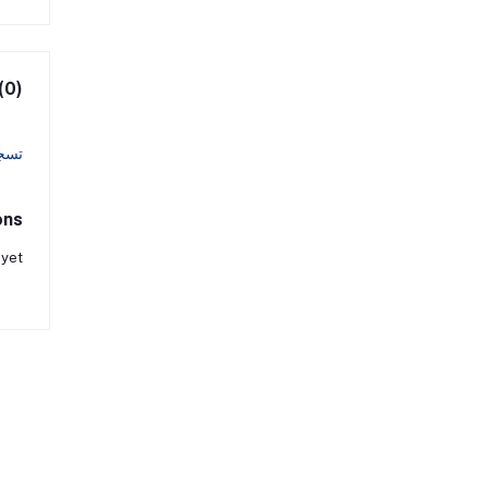
(0)
تسج
ons
 yet