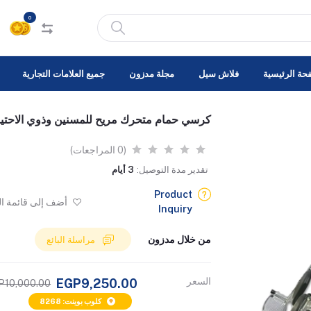
0
حة الرئيسية
فلاش سيل
مجلة مدزون
جميع العلامات التجارية
كرسي حمام متحرك مريح للمسنين وذوي الاحتيا
(0 المراجعات)
تقدير مدة التوصيل:
3 أيام
Product
أضف إلى قائمة ا
Inquiry
من خلال مدزون
مراسلة البائع
السعر
EGP9,250.00
P10,000.00
كلوب بوينت: 8268