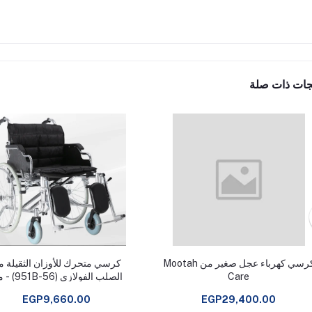
جات ذات صلة
كرسي كهرباء عجل صغير من Mootah
كرسي متحرك للأوزان الثقيلة 
Care
الصلب الفولازي (6
اوميجا omega
EGP9,660.00
EGP29,400.00