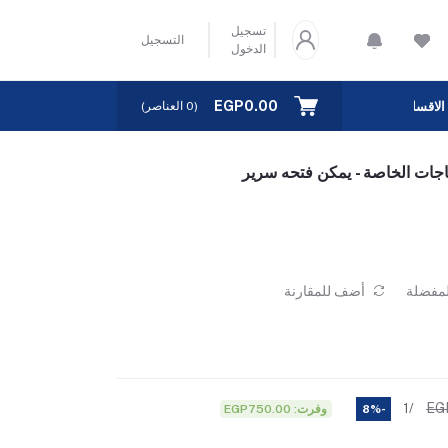
تسجيل
التسجيل
الدخول
EGP0.00
الاقسام
(
0
العناصر)
جات الخاصة - يمكن فتحه سرير
لمفضلة
أضف للمقارنة
EG
/1
وفرت: EGP750.00
-8%