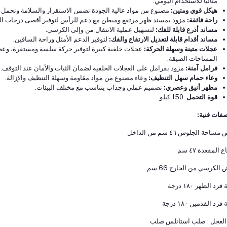
مثالياً للاستخدام اليومي.
هيكل قوي ومتين:
مصنوع من مواد عالية الجودة تضمن الاستقرار والسلامة وتحمل ا
راحة فائقة:
مزود بمسند ظهر مرتفع ومبطن مع دعم للرأس لتوفير أقصى درجات الرا
مساند أذرع قابلة للفك:
لتسهيل عملية الانتقال من وإلى الكرسي.
مساند أقدام قابلة لتعديل الارتفاع والفك:
لتوفير الدعم الأمثل وراحة الساقين.
عجلات متينة وسهلة الحركة:
عجلات خلفية كبيرة لتوفير حركة سلسة ومستقرة، وعجلا
المساحات الضيقة.
فرامل آمنة:
مزود بفرامل على العجلات الخلفية لضمان الثبات والأمان عند التوقف.
وعاء حمام سهل التنظيف:
وعاء مصنوع من مواد مقاومة وسهلة التنظيف والإزالة.
مظهر أنيق وعصري:
تصميم عملي وجذاب يتناسب مع مختلف البيئات.
قوة التحمل
:150 كيلو
فات فنية:
احة الجلوس ٤٦ سم من الداخل
ع المقعدة ٤٧ سم
الكرسي من الخارج 66 سم
فرد الظهر ١٨٠ درجة
فرد القدمين ١٨٠ درجة
العجل : صلب استانلس صلب