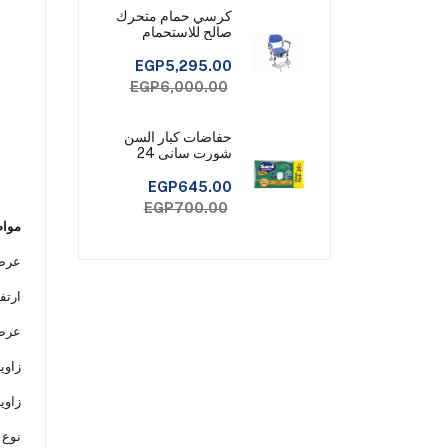
كرسي حمام متحرك
صالح للاستحمام
EGP5,295.00
EGP6,000.00
حفاضات كبار السن
شورت سانى 24
قطعة مقاس ميديم
EGP645.00
EGP700.00
مواص
عرض مس
ارتفا
عرض 
زاوية 
زاوية 
نوع 