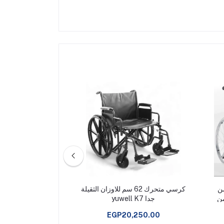
من
كرسي متحرك 62 سم للاوزان الثقيلة
كرسي متحرك كهربا
951B-5) - من
جدا yuwell K7
EGP24,150.00
EGP20,250.00