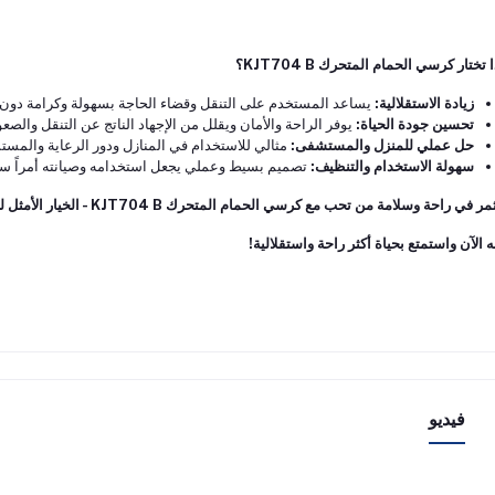
 تختار كرسي الحمام المتحرك KJT704 B؟
زيادة الاستقلالية:
يساعد المستخدم على التنقل وقضاء الحاجة بسهولة وكرامة دون
تحسين جودة الحياة:
يوفر الراحة والأمان ويقلل من الإجهاد الناتج عن التنقل والصع
حل عملي للمنزل والمستشفى:
مثالي للاستخدام في المنازل ودور الرعاية والمست
سهولة الاستخدام والتنظيف:
تصميم بسيط وعملي يجعل استخدامه وصيانته أمراً سهل
في راحة وسلامة من تحب مع كرسي الحمام المتحرك KJT704 B - الخيار الأمثل لحياة أكثر سهولة وكرامة.
ه الآن واستمتع بحياة أكثر راحة واستقلالية!
فيديو