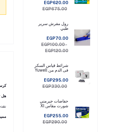
EGP620.00
EGP675.00
رول مفرش سرير
طبي
EGP70.00
EGP100.00 -
EGP120.00
شرائط قياس السكر
فى الدم من Yuwell
Check عبوة 50
شريط قياس
EGP295.00
كرسي
EGP330.00
هل ت
حفاضات جيرمني
شورت مقاس Xl
نقدم
EGP255.00
مميز
EGP290.00