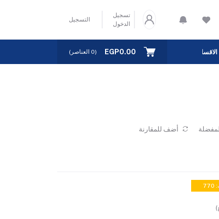
تسجيل
التسجيل
الدخول
EGP0.00
الاقسام
(
0
العناصر)
لمفضلة
أضف للمقارنة
77
)