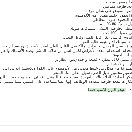
 المقبض: مطاط
حة: طرف مطاطي
قبض: مقبض على شكل حرف T
 العمود: خليط معدني من الألومنيوم
 التخميد: طرف مطاطي
(سم): 86-96 سم
شطة الخارجية: المشي لمسافات طويلة
مولة 100 كجم.
روع: كرسي عكاز قابل للطي وقابل للتعديل
اد: سبائك الألومنيوم عالية القوة
هزة: عصي المشي، والتدليك، والكرسي القابل للطي لصيد الأسماك، ومقعد الراحة
تخدام: استخدام متعدد الأغراض لكبار السن من طلاب المشي وصيد الأسماك والقرا
يات العبوة:
 مشي قابل للطي × قطعة واحدة (بدون بطارية)
يفة والاستخدام:
متوفر اللون الاسود فقط