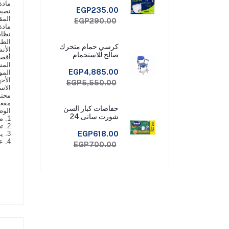
مادة
EGP235.00
نصي
الم
EGP290.00
مادة
نظام
الطول 
كرسي حمام متحرك
الأن
صالح للاستحمام
أقصى ح
المش
EGP4,885.00
المو
الأج
EGP5,550.00
الاس
محتو
مقعد
حفاضات كبار السن
الوظ
شورت سانى 24
1. مصنوعة من هيكل من خليط معدني من الألومنيوم عالي القوة وبلاستيك ايه بي اس الهندسي عالي القوة، أقصى حمولة 100 كجم.
قطعة مقاس ميديم
2. تصميم محمول قابل للطي، سهل الطي أثناء السفر.
EGP618.00
3. يمكن لوظيفة العلاج بالابر الفريدة تسريع عملية التمثيل الغذائي للجسم، وتحسين الدورة الدموية وتحسين الصحة.
4. عكازات مقعد خارجية متعددة الوظائف. إنها عصا مساعدة على المشي بينما يمشي كبار السن. كما أنه مقعد مثالي للقراءة أو الصيد أو الوقوف القابل للطي.
EGP700.00