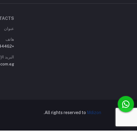
TACTS
عنوان
هاتف
+01007744462
البريد ال
.com.eg
.
All rights reserved to
Mdizon