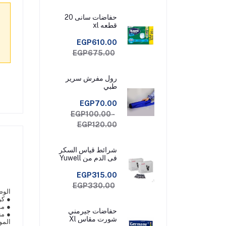
حفاضات سانى 20
قطعه xl
EGP610.00
EGP675.00
رول مفرش سرير
طبي
EGP70.00
EGP100.00 -
EGP120.00
شرائط قياس السكر
فى الدم من Yuwell
Check عبوة 50
شريط قياس
EGP315.00
EGP330.00
الو
● كر
● مق
حفاضات جيرمني
● من
شورت مقاس Xl
المو