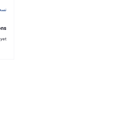
تسج
ons
 yet