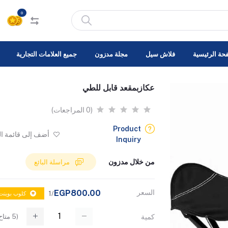
0
حة الرئيسية
فلاش سيل
مجلة مدزون
جميع العلامات التجارية
عكازبمقعد قابل للطي
(0 المراجعات)
Product
أضف إلى قائمة ا
Inquiry
من خلال مدزون
مراسلة البائع
السعر
EGP800.00
/1
كلوب بوينت: 0
(
5
متاح
كمية