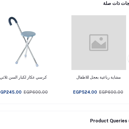
جات ذات صلة
مشاية رباعية بعجل للاطفال
كرسي عكاز لكبار السن ثلاثي
EGP245.00
EGP600.00
EGP524.00
EGP600.00
Product Queries 