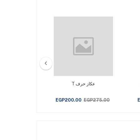
عكاز حرف T
مشاية 2 بار مستوردة قابلة للطي
EGP1,450.00
EGP200.00
EGP275.00