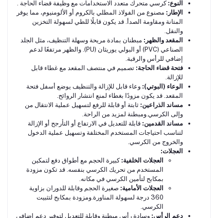
النوع:
كرسي متحرك متعدد الاستخدامات مع وظيفة قضاء الحاجة .
الإطار:
مصنوع من الفولاذ المطلي بالكروم أو الألومنيوم، مما يوفر
المتانة ومقاومة الصدأ. قد يكون قابلًا للطي لسهولة التخزين
والنقل.
المقعد والظهر:
مبطنان بمادة مريحة وسهلة التنظيف، مثل الجلد
الصناعي (PVC) أو البولي يوريثان (PU). والظهر مرتفعًا لدعم
إضافي للرأس والرقبة.
فتحة قضاء الحاجة:
تصميم في منتصف المقعد مع غطاء قابل
للإزالة.
الوعاء (البوتي):
وعاء قابل للإزالة والتنظيف يوضع أسفل فتحة
المقعد. قد يكون مزودًا بغطاء لمنع انتشار الروائح.
مساند الذراعين:
ثابتة أو قابلة للرفع لتسهيل عملية الانتقال من
وإلى الكرسي.ومبطنة لمزيد من الراحة.
مساند القدمين:
قابلة للتعديل في الارتفاع أو التأرجح أو الإزالة
لتناسب احتياجات المستخدم المختلفة وتسهيل عملية الدخول
والخروج من الكرسي.
العجلات:
العجلات الخلفية:
كبيرة الحجم مع أطواق دفع لتمكين
المستخدم من تحريك الكرسي بنفسه. قد تكون مزودة
بمكابح لتأمين الكرسي في مكانه.
العجلات الأمامية:
صغيرة الحجم وقابلة للدوران بزاوية
360 درجة لسهولة المناورة.ومزودة بمكابح لتثبيت
الكرسي.
دعم الرأس:
وسادة رأس مبطنة وقابلة للتعديل لتوفير دعم إضافي