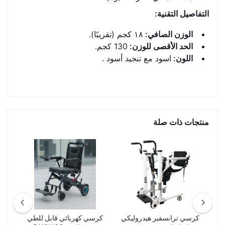
التفاصيل التقنية:
الوزن الصافي:
١٨ كجم (تقريبًا).
الحد الأقصى للوزن:
130 كجم.
اللون:
اسود مع تنجيد أسود .
منتجات ذات صلة
كرسي ترانسفير هيدروليكي
كرسي كهربائي قابل للطي
ك