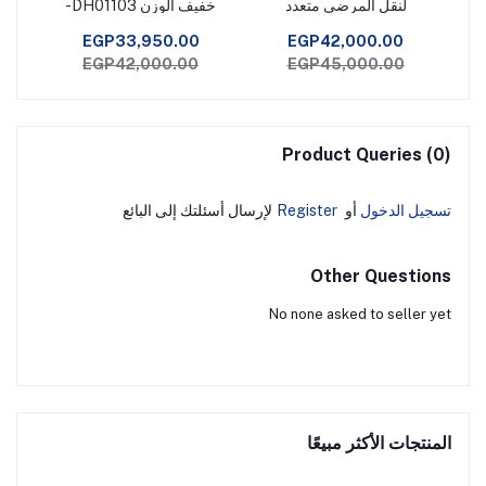
لنقل المرضى متعدد
خفيف الوزن DH01103-
د
الاستخدامات
للسفر والتنقل اليومي
EGP33,950.00
EGP42,000.00
EGP42,000.00
EGP45,000.00
Product Queries (0)
تسجيل الدخول
أو
Register
لإرسال أسئلتك إلى البائع
Other Questions
No none asked to seller yet
المنتجات الأكثر مبيعًا