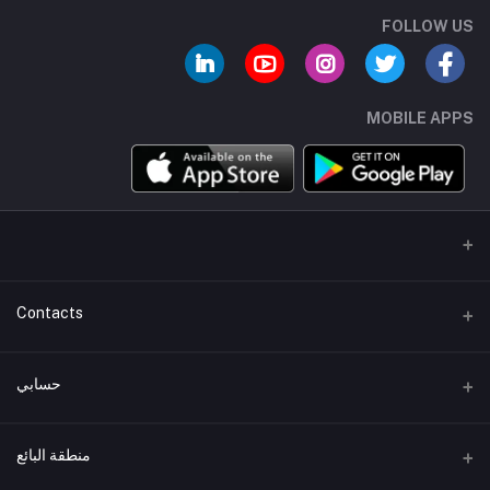
FOLLOW US
MOBILE APPS
Contacts
عنوان
حسابي
هاتف
تسجيل الدخول
+01007744462
منطقة البائع
تاريخ الطلب