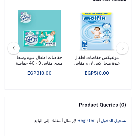
ل
مولفيكس حفاضات اطفال
حفاضات اطفال عبوة وسط
مول
عبوة ميجا اكس لارج مقاس
ميدى مقاس 3 - 40 حفاضة
- قد
6 - 64 حفاضة - قد تختلف
من جود كير
58 حفاضة - قد تختلف العبوة
EGP310.00
EGP510.00
العبوة
Product Queries (0)
تسجيل الدخول
أو
Register
لإرسال أسئلتك إلى البائع