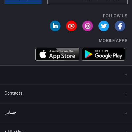
FOLLOW US
MOBILE APPS
Contacts
عنوان
حسابي
هاتف
تسجيل الدخول
+01007744462
منطقة البائع