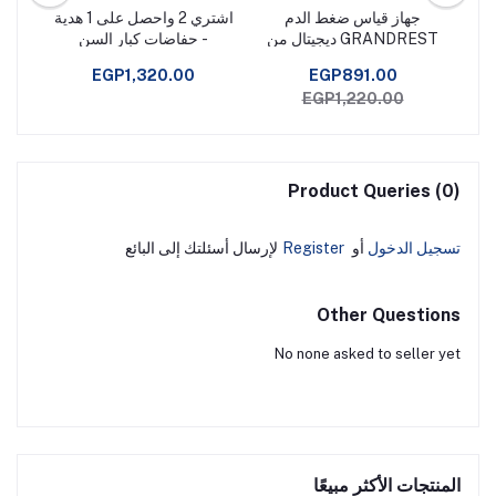
 شريط
جهاز قياس ضغط الدم
اشتري 2 واحصل على 1 هدية
حوض
ا
GRANDREST ديجيتال من
- حفاضات كبار السن
المعصم - جرانزيا
جيرمني 36 ق مقاس L كبير
EGP1,320.00
EGP891.00
EGP1,220.00
Product Queries (0)
تسجيل الدخول
أو
Register
لإرسال أسئلتك إلى البائع
Other Questions
No none asked to seller yet
المنتجات الأكثر مبيعًا