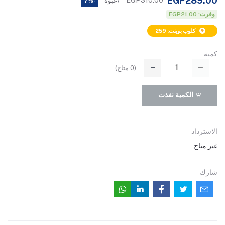
EGP289.00
EGP310.00
/عبوة
-7%
وفرت: EGP21.00
كلوب بوينت: 259
كمية
(
0
متاح)
الكمية نفذت
الاسترداد
غير متاح
شارك