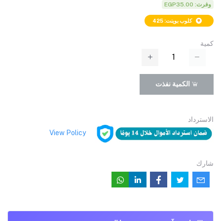
وفرت: EGP35.00
كلوب بوينت: 425
كمية
الكمية نفذت
الاسترداد
View Policy
شارك