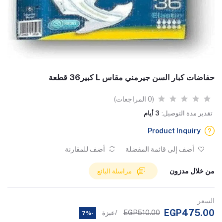
حفاضات كبار السن جيرمني مقاس L كبير36 قطعة
(0 المراجعات)
تقدير مدة التوصيل:
3 أيام
Product Inquiry
أضف إلى قائمة المفضلة
أضف للمقارنة
من خلال مدزون
مراسلة البائع
السعر
EGP475.00
EGP510.00
/عبزة
-7%