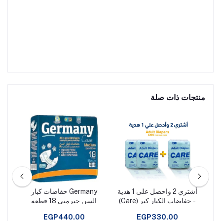
منتجات ذات صلة
اس
أشتري 2 واحصل على 1 هدية
Germany حفاضات كبار
حف
- حفاضات الكبار كير (Care)
السن جيرمني 18 قطعة
- مقاس كبير10قطع
مقاس m
EGP440.00
EGP330.00