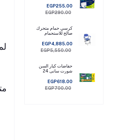
EGP255.00
EGP290.00
كرسي حمام متحرك
صالح للاستحمام
EGP4,885.00
لم
EGP5,550.00
حفاضات كبار السن
شورت سانى 24
قطعة مقاس ميديم
EGP618.00
مت
EGP700.00