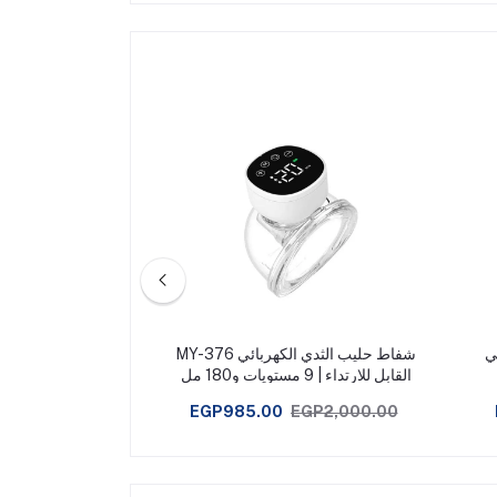
ي
شفاط حليب الثدي الكهربائي MY-376
شفاط حليب كهربائ
القابل للارتداء | 9 مستويات و180 مل
Electric Breast
ump
EGP4,800.00
EGP985.00
EGP2,000.00