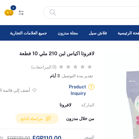
0
حة الرئيسية
فلاش سيل
مجلة مدزون
جميع العلامات التجارية
لافروتا اكياس لبن 210 ملي 10 فطعة
(0 المراجعات)
تقدير مدة التوصيل:
3 أيام
Product
أضف إلى قائمة ا
Inquiry
الماركة
لافروتا
من خلال مدزون
مراسلة البائع
السعر
EGP110.00
EGP130.00
/1