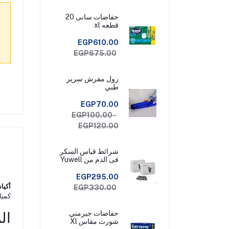
حفاضات سانى 20
قطعه xl
EGP610.00
EGP675.00
رول مفرش سرير
طبي
EGP70.00
EGP100.00 -
EGP120.00
شرائط قياس السكر
فى الدم من Yuwell
Check عبوة 50
شريط قياس
EGP295.00
أكيا
EGP330.00
كميا
حفاضات جيرمني
ال
شورت مقاس Xl