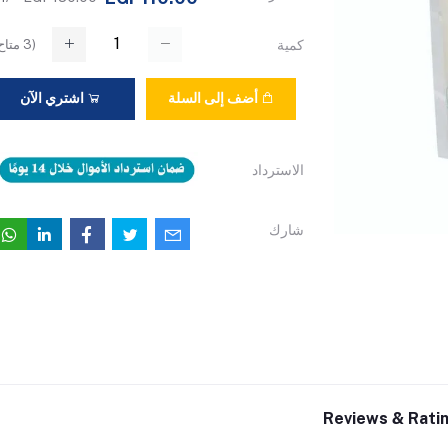
(
3
متاح
كمية
أضف إلى السلة
اشتري الآن
الاسترداد
شارك
Reviews & Rati