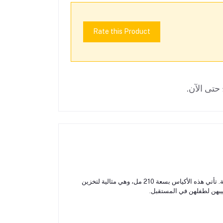
Rate this Product
حتى الآن.
هي منتج مصمم خصيصًا لحفظ حليب الثدي بطريقة آمنة وصحية. تأتي هذه الأكياس بسعة 210 مل، وهي مثالية لتخزين
حليبهن لطفلهن في المستقبل.