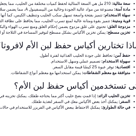
سعة مثالية:
210 مل هي السعة المثالية لحفظ كميات مختلفة من الحليب، مما يجعلها مناسبة للاستخدام اليومي.
مادة آمنة:
مصنوعة من مواد عالية الجودة وخالية من البيسفينول A، مما يضمن سلامة الحليب وحماية صحة طفلك.
سهلة الاستخدام:
تتميز بفتحة واسعة تسهل سكب الحليب وتنظيف الكيس، كما أنها ت
قوية ومتينة:
تتميز بقوة ومتانة عالية لمنع تسرب الحليب، مما يحافظ على نظافة الثل
مزدوجة الغلق:
تحتوي على غلق مزدوج يضمن إحكام الغلق ومنع تسرب الهواء والبكتي
تخزين مسطح:
يمكن تخزين الأكياس بشكل مسطح لتوفير المساحة في الثلاجة أو ال
اذا تختارين أكياس حفظ لبن الأم لافروتا
حفظ آمن:
تحافظ على جودة الحليب الغذائية لفترة أطول.
سهولة الاستخدام:
تصميم عملي وسهل الاستخدام.
اقتصادية:
توفر عبوة 25 كيسًا قيمة مقابل السعر.
متوافقة مع معظم الشفاطات:
يمكن استخدامها مع معظم أنواع الشفاطات.
ى تستخدمين أكياس حفظ لبن الأم؟
تخزين الحليب الزائد:
إذا قمتِ بضخ حليب أكثر مما يحتاجه طفلك، يمكنكِ تخزينه في
السفر:
يمكنكِ أخذ بعض الأكياس معكِ في السفر لتغذية طفلك.
في حالة الطوارئ:
يمكنكِ الاحتفاظ ببعض الأكياس في الفريزر للاستخدام في حالات