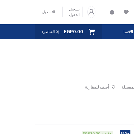
تسجيل
التسجيل
الدخول
EGP0.00
الاقسام
(
0
العناصر)
لمفضلة
أضف للمقارنة
وفرت: EGP20.00
-15%