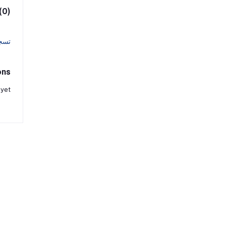
(0)
تسج
ons
 yet