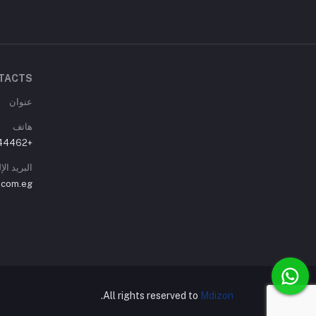
TACTS
عنوان
هاتف
+01007744462
البريد ال
.com.eg
.
All rights reserved to
Mdizon