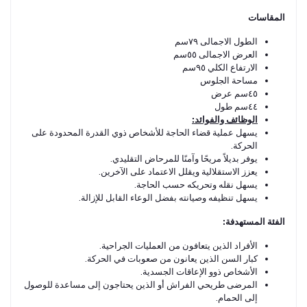
المقاسات
الطول الاجمالى ٧٩سم
العرض الاجمالى ٥٥سم
الارتفاع الكلي ٩٥سم
مساحة الجلوس
٤٥سم عرض
٤٤سم طول
الوظائف والفوائد:
يسهل عملية قضاء الحاجة للأشخاص ذوي القدرة المحدودة على
الحركة.
يوفر بديلاً مريحًا وآمنًا للمرحاض التقليدي.
يعزز الاستقلالية ويقلل الاعتماد على الآخرين.
يسهل نقله وتحريكه حسب الحاجة.
يسهل تنظيفه وصيانته بفضل الوعاء القابل للإزالة.
الفئة المستهدفة:
الأفراد الذين يتعافون من العمليات الجراحية.
كبار السن الذين يعانون من صعوبات في الحركة.
الأشخاص ذوو الإعاقات الجسدية.
المرضى طريحي الفراش أو الذين يحتاجون إلى مساعدة للوصول
إلى الحمام.