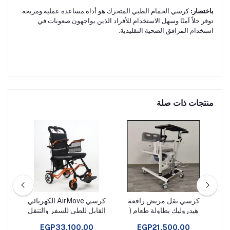
باختصار:
كرسي الحمام الطبي المتحرك هو أداة مساعدة عملية ومريحة
توفر حلاً آمنًا وسهل الاستخدام للأفراد الذين يواجهون صعوبات في
استخدام المرافق الصحية التقليدية.
منتجات ذات صلة
ر
كرسي نقل مريض رافعة
كرسي AirMove الكهربائي
كرس
هيدروليك بطاولة طعام (
القابل للطي للسفر والتنقل
كرسي ترانسفير )
EGP33,100.00
EGP21,500.00