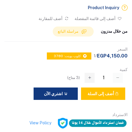
Product Inquiry
أضف إلى قائمة المفضلة
أضف للمقارنة
من خلال مدزون
مراسلة البائع
السعر
EGP4,150.00
/1
كلوب بوينت: 3780
كمية
(
3
متاح)
أضف إلى السلة
اشتري الآن
الاسترداد
View Policy