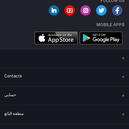
FOLLOW US
MOBILE APPS
Contacts
عنوان
حسابي
هاتف
تسجيل الدخول
+01007744462
منطقة البائع
تاريخ الطلب
البريد الإلكتروني