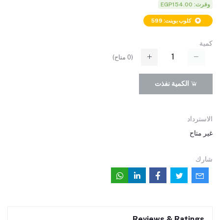
وفرت: EGP154.00
كلوب بوينت: 599
كمية
(
0
متاح)
الكمية نفذت
الاسترداد
غير متاح
شارك
Reviews & Ratings