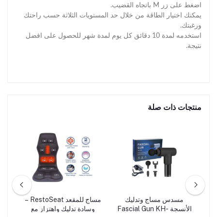
اضغط على زر M باتجاه القضيب.
يمكنك اختيار الطاقة من خلال حد المستويات الثلاثة حسب راحتك
ورغبتك.
استخدمه لمدة 10 دقائق كل يوم لمدة شهر للحصول على افضل
نتيجة
.
منتجات ذات صلة
ة
مسدس مساج وتدليك
مساج للمقعد RestoSeat –
الأنسجة Fascial Gun KH-
وسادة تدليك واهتزاز مع