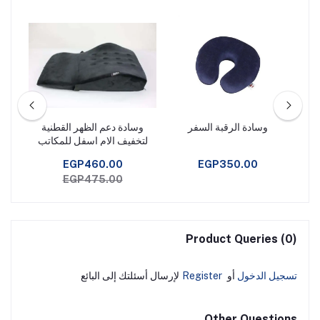
وسادة الرقبة السفر
وسادة دعم الظهر القطنية
مخدة
لتخفيف الام اسفل للمكاتب
والسيارات - اسود من ماكس
EGP460.00
EGP350.00
كمفورت بولي يوريثين قماش
EGP475.00
رغوة البولي
Product Queries (0)
تسجيل الدخول
أو
Register
لإرسال أسئلتك إلى البائع
Other Questions