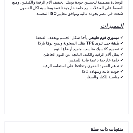
الوسادة مصممة لتحسين جودة نومك، تخفيف آلام الرقبة والكتفين، ومنع
الضغط على العضلات، مع خامة خارجية ناعمة ومناسبة لكل الفصول.
صُنعت في مصر بجودة عالية وتوافق معايير
ISO
المعتمد
المميزات
✔
ميموري فوم طبيعي
يأخذ شكل الجسم ويخفف الضغط
✔
طبقة جيل تبريد TPE
تقلل السخونة وتمنح نومًا باردًا
✔ تصميم كلاسيك مناسب لجميع أوضاع النوم
✔ يقلل آلام الرقبة والكتف الناتجة عن النوم الخاطئ
✔ خامة خارجية ناعمة قابلة للتنفس
✔ تدعم العمود الفقري وتحافظ على استقامة الرقبة
✔ جودة عالية وشهادة ISO
✔ مناسبة للكبار والصغار
منتجات ذات صلة