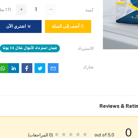
(
17
متا
كمية
أضف إلى السلة
اشتري الآن
الاسترداد
شارك
Reviews & Rati
0
(0 المراجعات)
out of 5.0