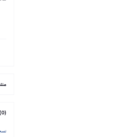
منت
(0)
تسج