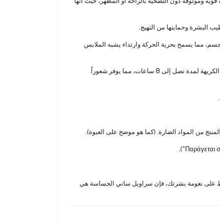
قوية وموثوقة دون التضحية بالراحة أو المظهر، حيث أنها
ب البشرة وحمايتها من التهيج.
جسم، مما يسمح بحرية الحركة وارتداء يشبه الملابس
تكنولوجيا مثبتة علمياً للتحكم في الروائح الكريهة لمدة تصل إلى 8 ساعات، مما يوفر شعوراً
لمنتج من المواد الضارة. (كما هو موضح على العبوة).
فاظ على نعومة بشرتك، فإن سراويل ساني الحساسة هي