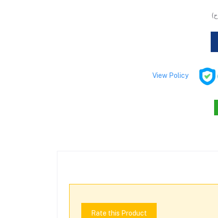
ح)
View Policy
Rate this Product