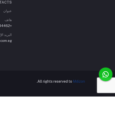
TACTS
عنوان
هاتف
+01007744462
البريد ال
.com.eg
.
All rights reserved to
Mdizon