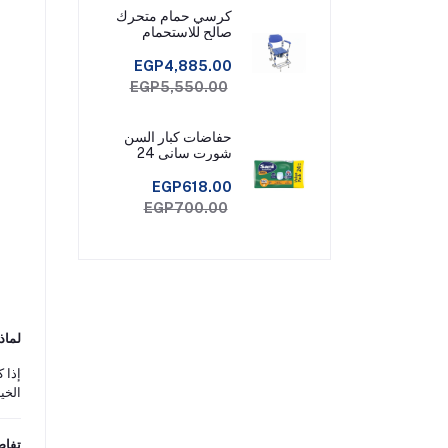
كرسي حمام متحرك
صالح للاستحمام
EGP4,885.00
EGP5,550.00
حفاضات كبار السن
شورت سانى 24
قطعة مقاس ميديم
EGP618.00
EGP700.00
لماذ
إذا 
الخي
تفاص