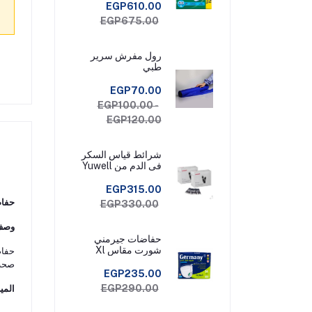
EGP610.00
EGP675.00
رول مفرش سرير
طبي
EGP70.00
EGP100.00 -
EGP120.00
شرائط قياس السكر
فى الدم من Yuwell
Check عبوة 50
شريط قياس
EGP315.00
حفاضات س
EGP330.00
وصف 
حفاضات جيرمني
شورت مقاس Xl
صحة 
EGP235.00
EGP290.00
المي