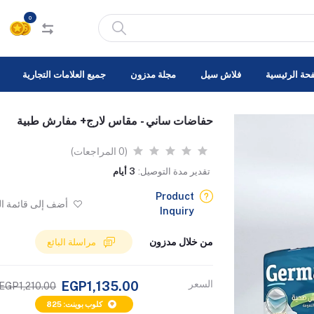
0
حة الرئيسية
فلاش سيل
مجلة مدزون
جميع العلامات التجارية
حفاضات ساني - مقاس لارج+ مفارش طبية
(0 المراجعات)
تقدير مدة التوصيل:
3 أيام
Product
أضف إلى قائمة ا
Inquiry
من خلال مدزون
مراسلة البائع
السعر
EGP1,135.00
EGP1,210.00
كلوب بوينت: 825