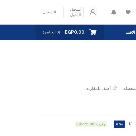
تسجيل
التسجيل
الدخول
EGP0.00
الاقسام
(
0
العناصر)
لمفضلة
أضف للمقارنة
/1
وفرت: EGP75.00
-6%