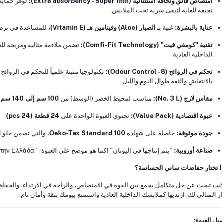
امتصاص فائق ونحافة استثنائية (Extra absorbency - Super thin):
توفر حماية 
نحيفة للغاية لتبقى سرية تحت الملابس.
عناية بالبشرة:
غنية بـ
الصبار (Aloe) وفيتامين هـ (Vitamin E)
، للمساعدة في ترطي
تقنية "كومفي فيت" (Comfi-Fit Technology):
تضمن ملاءمة مثالية ومريحة لل
الداخلية العادية.
تحكم في الروائح (Odour Control -8):
بالانتعاش والثقة طوال اليوم والليل.
مقاس لارج (No. 3 L):
مناسب لمحيط الخصر (الوسط) من
100 سم إلى 140 سم
.
عبوة اقتصادية (Value Pack):
تحتوي العبوة الواحدة على
24 قطعة (24 pcs)
.
جودة موثوقة:
حاصلة على شهادة
Oeko-Tex Standard 100
، والتي تضمن خلو ا
صناعة أوروبية:
"يتم إنتاجها في اليونان" (كما هو موضح على العبوة - "Παράγεται στην Ελλάδα").
ا تختار حفاضات ساني الحساسة؟
كنت تبحث عن حل متكامل يجمع بين القوة في الامتصاص، والراحة في الارتداء، والح
ار المثالي لك. ارتديها كملابسك الداخلية العادية واستمتع بيومك بثقة وأمان تام.
يل العبوة: