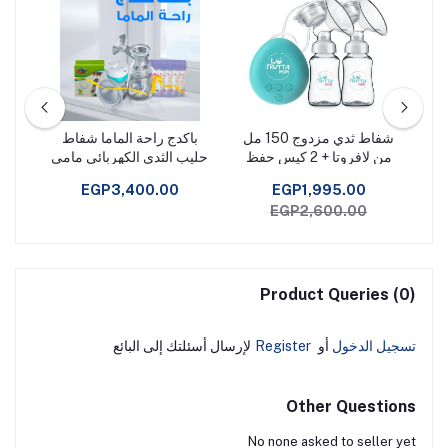
ليب
شفاط ثدي مزدوج 150 مل
باكدج راحة الماما شفاط
شفا
من لافروتا + 2 كيس حفظ
حليب الثدى الكهربائي مامى
D
لبن
جو+ اكياس حفظ + وسائد
EGP3,400.00
EGP1,995.00
امتصاص
EGP2,600.00
Product Queries (0)
تسجيل الدخول
أو
Register
لإرسال أسئلتك إلى البائع
Other Questions
No none asked to seller yet