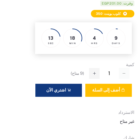
وفرت: EGP201.00
كلوب بوينت: 350
12
18
4
9
SEC
MIN
HRS
DAYS
كمية
(
9
متاح)
أضف إلى السلة
اشتري الآن
الاسترداد
غير متاح
شارك