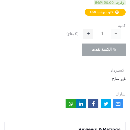
وفرت: EGP150.00
كلوب بوينت: 450
كمية
(
0
متاح)
الكمية نفذت
الاسترداد
غير متاح
شارك
Reviews & Ratings