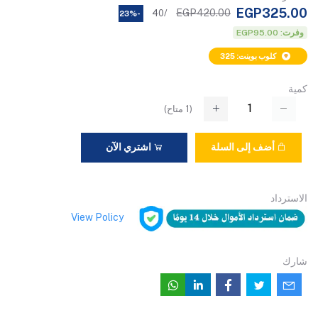
EGP325.00
EGP420.00
/40
-23%
وفرت: EGP95.00
كلوب بوينت: 325
كمية
(
1
متاح)
أضف إلى السلة
اشتري الآن
الاسترداد
View Policy
شارك