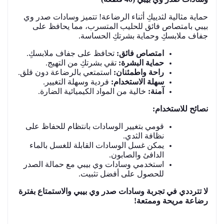
حماية مثالية لثدييكِ أثناء الرضاعة! تتميز وسادات صدر وي
بيبي بامتصاص فائق للحليب المتسرب، مما يحافظ على
جفاف ملابسكِ وحماية بشرتكِ الحساسة
.
امتصاص فائق
:
تحافظ على جفاف ملابسكِ
.
حماية البشرة
:
تقي بشرتكِ من التهيج
.
راحة واطمئنان
:
استمتعي بالرضاعة دون قلق
.
سهلة الاستخدام
:
فردية وسهلة التغيير
.
آمنة
:
خالية من المواد الكيميائية الضارة
.
نصائح للاستخدام
:
قومي بتغيير الوسادات بانتظام للحفاظ على
نظافة الثدي
.
يمكن غسل الوسادات القابلة للغسل بالماء
الدافئ والصابون
.
استخدمي وسادات وي بيبي مع حمالة الصدر
للحصول على أفضل تثبيت
.
لا تترددي في تجربة وسادات صدر وي بيبي والاستمتاع بفترة
رضاعة مريحة وممتعة
!