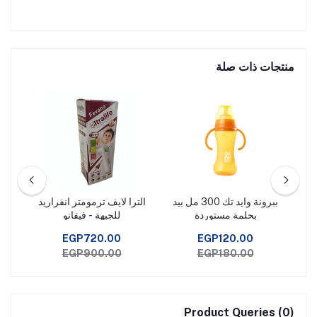
منتجات ذات صلة
ئي
ببرونة وايد تك 300 مل بيد
الترا لايف ترمومتر انفراريد
ش
Sutia
بحلمة مستوردة
للجبهة - فيفانو
للأط
بس
EGP720.00
EGP120.00
EGP900.00
EGP180.00
Product Queries (0)