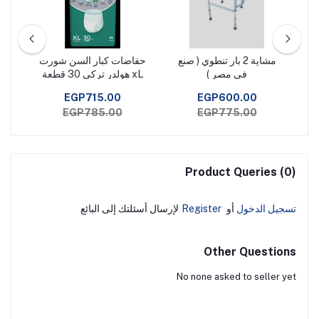
ه
مشاية 2 بار تنطوي ( صنع
حفاضات كبار السن شورت
عكا
فى مصر )
xL هولدر تركى 30 قطعة
EGP715.00
EGP600.00
EGP785.00
EGP775.00
Product Queries (0)
تسجيل الدخول
أو
Register
لإرسال أسئلتك إلى البائع
Other Questions
No none asked to seller yet