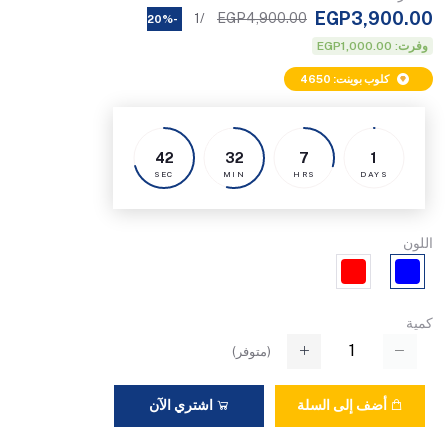
EGP3,900.00
EGP4,900.00
/1
-20%
وفرت: EGP1,000.00
كلوب بوينت: 4650
42
32
7
1
SEC
MIN
HRS
DAYS
اللون
كمية
(
متوفر
)
أضف إلى السلة
اشتري الآن