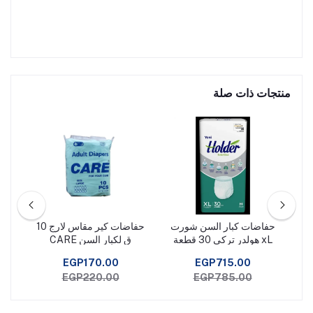
منتجات ذات صلة
ار
حفاضات كبار السن شورت
حفاضات كير مقاس لارج 10
ح
xL هولدر تركى 30 قطعة
ق لكبار السن CARE
+ 
EGP170.00
EGP715.00
EGP220.00
EGP785.00