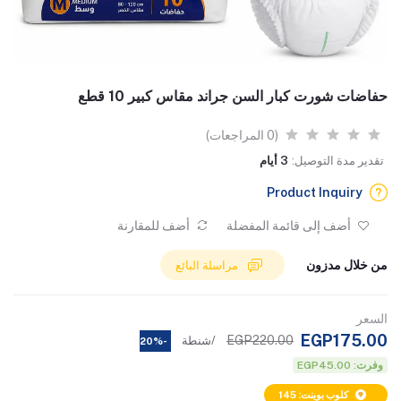
حفاضات شورت كبار السن جراند مقاس كبير 10 قطع
(0 المراجعات)
تقدير مدة التوصيل:
3 أيام
Product Inquiry
أضف إلى قائمة المفضلة
أضف للمقارنة
من خلال مدزون
مراسلة البائع
السعر
EGP175.00
EGP220.00
/شنطة
-20%
وفرت: EGP45.00
كلوب بوينت: 145