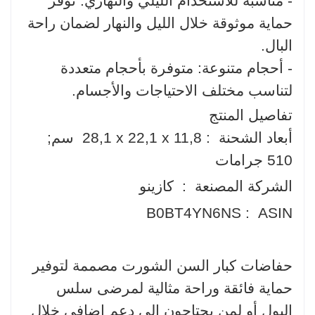
- مناسبة للاستخدام الليلي والنهاري: توفر
حماية موثوقة خلال الليل والنهار لضمان راحة
البال.
- أحجام متنوعة: متوفرة بأحجام متعددة
لتناسب مختلف الاحتياجات والأجسام.
تفاصيل المنتج
أبعاد الشحنة ‏ : ‎
28,1 x 22,1 x 11,8 سم;
510 جرامات
الشركة المصنعة ‏ : ‎
كازينو
ASIN ‏ : ‎
B0BT4YN6NS
حفاضات كبار السن الشورت مصممة لتوفير
حماية فائقة وراحة مثالية لمرضى سلس
البول أو لمن يحتاجون إلى دعم إضافي خلال