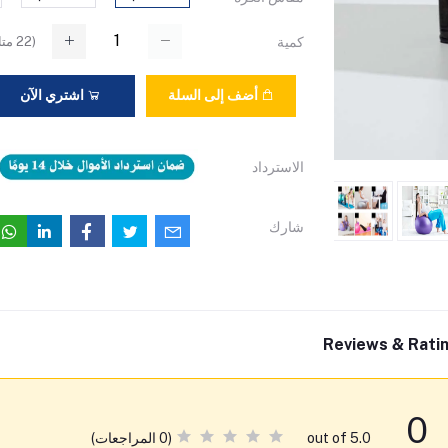
(
22
متا
كمية
أضف إلى السلة
اشتري الآن
الاسترداد
شارك
Reviews & Rati
0
(0 المراجعات)
out of 5.0