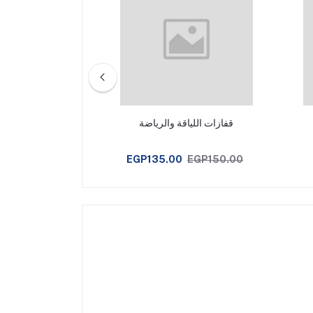
قفازات اللياقة والرياضة
بدلة لتخسيس 
EGP170.00
EGP135.00
EGP150.00