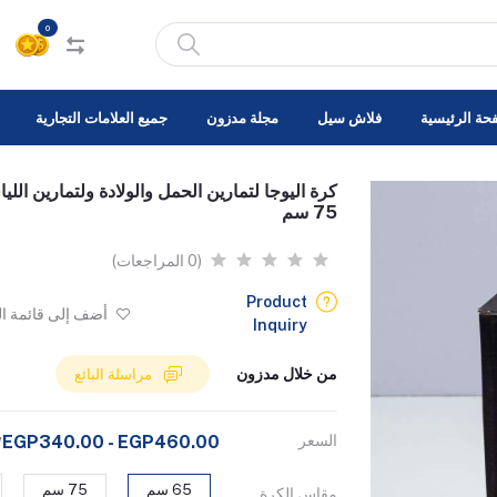
0
حة الرئيسية
فلاش سيل
مجلة مدزون
جميع العلامات التجارية
75 سم
(0 المراجعات)
Product
أضف إلى قائمة ا
Inquiry
من خلال مدزون
مراسلة البائع
السعر
EGP340.00 - EGP460.00
1
65 سم
75 سم
مقاس الكرة