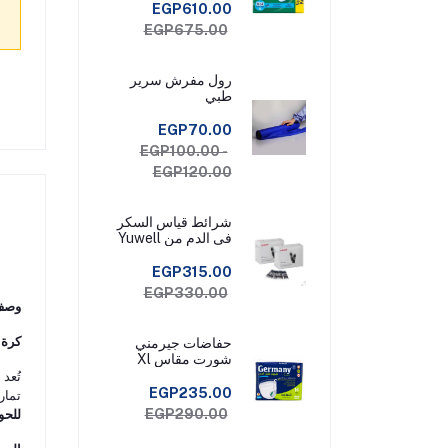
EGP610.00
EGP675.00
رول مفرش سرير
طبي
EGP70.00
EGP100.00 -
EGP120.00
شرائط قياس السكر
فى الدم من Yuwell
Check عبوة 50
شريط قياس
EGP315.00
EGP330.00
وصف 
كرة 
حفاضات جيرمني
شورت مقاس Xl
تُعد
EGP235.00
تمار
EGP290.00
للحو