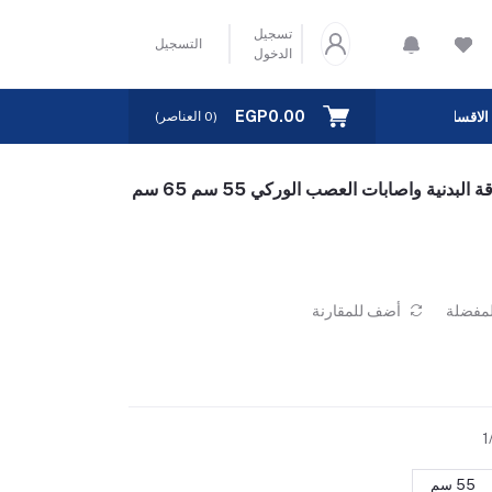
تسجيل
التسجيل
الدخول
EGP0.00
الاقسام
(
0
العناصر)
كرة اليوجا لتمارين الحمل والولادة ولتمارين اللياقة البدنية واصابات العصب الوركي 55 سم 65 سم
لمفضلة
أضف للمقارنة
/
55 سم