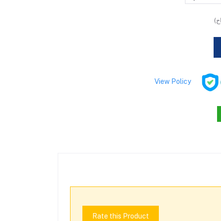
ح)
View Policy
Rate this Product