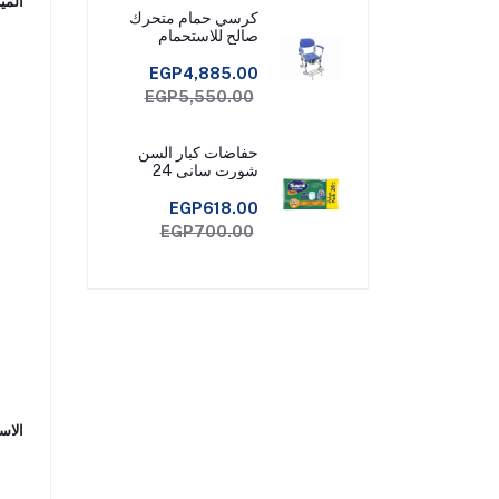
المي
كرسي حمام متحرك
صالح للاستحمام
EGP4,885.00
EGP5,550.00
حفاضات كبار السن
شورت سانى 24
قطعة مقاس ميديم
EGP618.00
EGP700.00
الاس