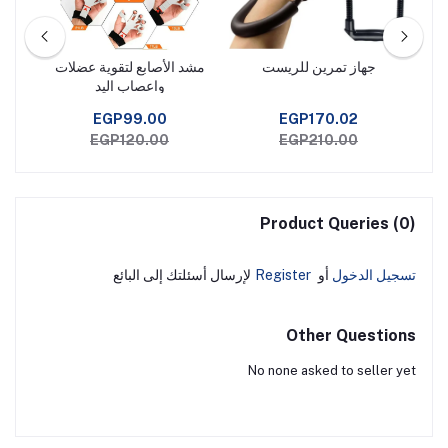
جهاز تمرين للريست
مشد الأصابع لتقوية عضلات
اس
واعصاب اليد
EGP99.00
EGP170.02
EGP120.00
EGP210.00
Product Queries (0)
تسجيل الدخول
أو
Register
لإرسال أسئلتك إلى البائع
Other Questions
No none asked to seller yet