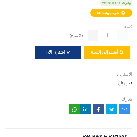
وفرت: EGP55.00
كلوب بوينت: 165
كمية
(
3
متاح)
أضف إلى السلة
اشتري الآن
الاسترداد
غير متاح
شارك
Reviews & Ratings