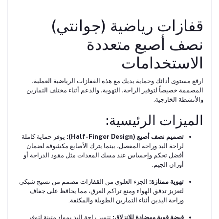
قفازات رياضية (جوانتي)
نصف أصبع متعددة
الاستخدامات
ارفع مستوى أدائك وحماية يديك مع هذه القفازات الرياضية العملية،
المصممة خصيصاً لتوفير الراحة، التهوية، والدعم أثناء مختلف التمارين
والأنشطة الخارجية.
الميزات الرئيسية:
تصميم نصف أصبع (Half-Finger Design):
يوفر حماية كاملة
لراحة اليد وراحة المفصل، بينما يترك الأصابع مكشوفة لضمان
أفضل تحكم وإحساس عند مسك المعدات مثل مقود الدراجة أو
أوزان الجيم.
تهوية ممتازة:
الجزء العلوي من القفازات مصمم من نسيج شبكي
لتعزيز تدفق الهواء ومنع تراكم العرق، مما يحافظ على جفاف
وراحة اليدين أثناء التمارين الطويلة والمكثفة.
قبضة قوية ومضادة للانزلاق:
تتميز راحة اليد بمواد متينة لتوفر