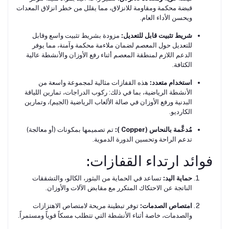
قبضة محكمة ومقاومة للانزلاق، مما يقلل من خطر انزلاق المعدات
ويحسن الأداء العام.
شريط تثبيت قابل للتعديل:
مزودة بشريط تثبيت واسع وقابل
للتعديل حول المعصم لضمان ملاءمة محكمة وآمنة، مما يوفر
الدعم اللازم لمنطقة المعصم أثناء رفع الأوزان والأنشطة عالية
الكثافة.
استخدام متعدد:
هذه القفازات مثالية لمجموعة واسعة من
الأنشطة الرياضية، بما في ذلك: ركوب الدراجات، تمارين اللياقة
البدنية ورفع الأوزان في صالة الألعاب الرياضية (الجيم)، وتمارين
الكارديو.
مُدعَّمة بالنحاس (Copper ):
تم تصميمها بمكونات (أو معالجة)
تدعم الراحة وتحسين الدورة الدموية.
فوائد ارتداء القفازات:
حماية اليد:
تساعد في الحماية من البثور، الكالو، والتشققات
الناتجة عن الاحتكاك المتكرر مع مقابض الآلات والأوزان.
امتصاص الصدمات:
توفر تبطينة مريحة لامتصاص الاهتزازات
والصدمات، خاصة أثناء الأنشطة التي تتطلب مسكاً قوياً ومستمراً.