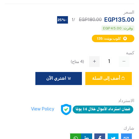
السعر
EGP135.00
EGP180.00
/1
-25%
وفرت: EGP45.00
كلوب بوينت: 135
كمية
(
4
متاح)
أضف إلى السلة
اشتري الآن
الاسترداد
View Policy
شارك