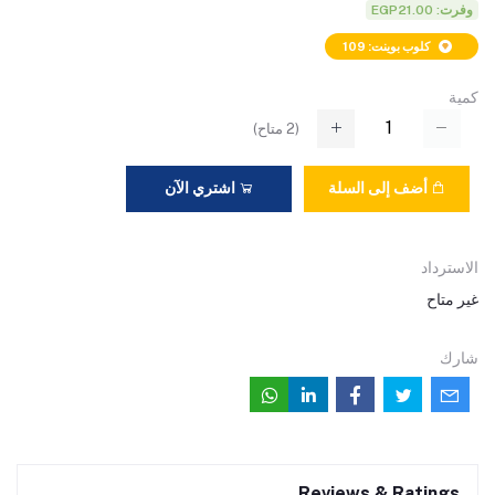
وفرت: EGP21.00
كلوب بوينت: 109
كمية
(
2
متاح)
أضف إلى السلة
اشتري الآن
الاسترداد
غير متاح
شارك
Reviews & Ratings