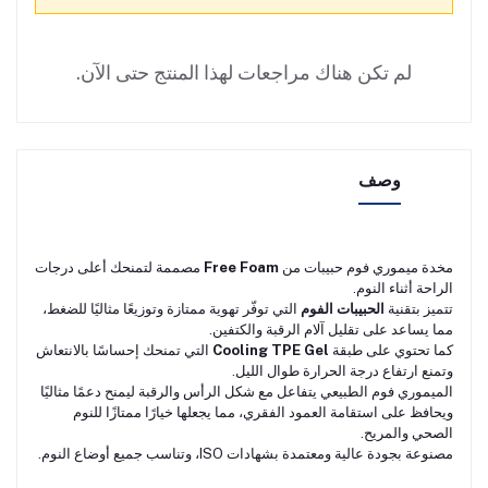
لم تكن هناك مراجعات لهذا المنتج حتى الآن.
وصف
مخدة ميموري فوم حبيبات من
Free Foam
مصممة لتمنحك أعلى درجات
الراحة أثناء النوم.
تتميز بتقنية
الحبيبات الفوم
التي توفّر تهوية ممتازة وتوزيعًا مثاليًا للضغط،
مما يساعد على تقليل آلام الرقبة والكتفين.
كما تحتوي على طبقة
Cooling TPE Gel
التي تمنحك إحساسًا بالانتعاش
وتمنع ارتفاع درجة الحرارة طوال الليل.
الميموري فوم الطبيعي يتفاعل مع شكل الرأس والرقبة ليمنح دعمًا مثاليًا
ويحافظ على استقامة العمود الفقري، مما يجعلها خيارًا ممتازًا للنوم
الصحي والمريح.
مصنوعة بجودة عالية ومعتمدة بشهادات ISO، وتناسب جميع أوضاع النوم.