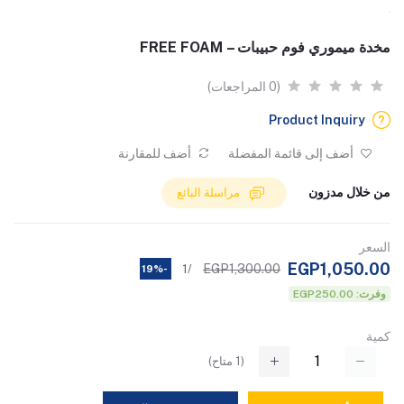
مخدة ميموري فوم حبيبات – FREE FOAM
(0 المراجعات)
Product Inquiry
أضف إلى قائمة المفضلة
أضف للمقارنة
من خلال مدزون
مراسلة البائع
السعر
EGP1,050.00
EGP1,300.00
/1
-19%
وفرت: EGP250.00
كمية
(
1
متاح)