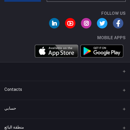
FOLLOW US
MOBILE APPS
Contacts
عنوان
حسابي
هاتف
تسجيل الدخول
+01007744462
منطقة البائع