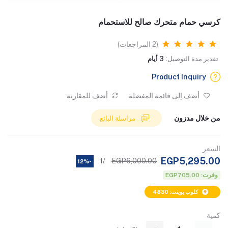
كرسي حمام متحرك صالح للاستحمام
(2 المراجعات)
تقدير مدة التوصيل:
3 أيام
Product Inquiry
أضف إلى قائمة المفضلة
أضف للمقارنة
من خلال مدزون
مراسلة البائع
السعر
EGP5,295.00
EGP6,000.00
/1
-12%
وفرت: EGP705.00
كلوب بوينت: 4830
كمية