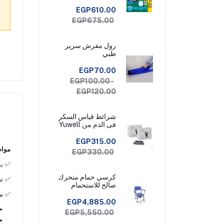
EGP610.00
EGP675.00
رول مفرش سرير
طبي
EGP70.00
EGP100.00 -
EGP120.00
شرائط قياس السكر
فى الدم من Yuwell
Check عبوة 50
شريط قياس
EGP315.00
مواص
EGP330.00
✅ بد
كرسي حمام متحرك
✅ تح
صالح للاستحمام
✅ مي
EGP4,885.00
EGP5,550.00