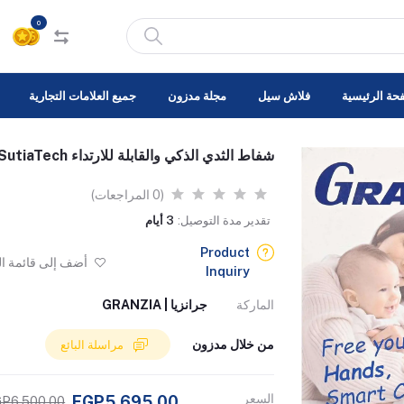
0
حة الرئيسية
فلاش سيل
مجلة مدزون
جميع العلامات التجارية
شفاط الثدي الذكي والقابلة للارتداء SutiaTech من جزانزيا
(0 المراجعات)
تقدير مدة التوصيل:
3 أيام
Product
أضف إلى قائمة ا
Inquiry
الماركة
جرانزيا | GRANZIA
من خلال مدزون
مراسلة البائع
السعر
EGP5,695.00
P6,500.00