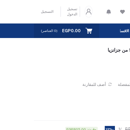
تسجيل
التسجيل
الدخول
EGP0.00
الاقسام
(
0
العناصر)
لمفضلة
أضف للمقارنة
EG
/1
وفرت: EGP805.00
-12%