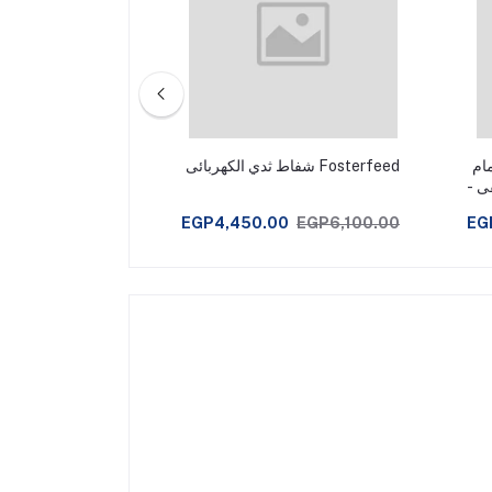
مام
Fosterfeed شفاط ثدي الكهربائى
Sutiafeed شفاط حليب الثدي
 مم زئبقي -
EGP7,000.00
EGP4,450.00
EGP6,100.00
EG