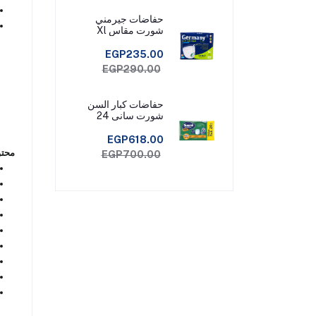
حفاضات جيرمني
شورت مقاس Xl
EGP235.00
EGP290.00
حفاضات كبار السن
شورت سانى 24
قطعة مقاس ميديم
EGP618.00
محتو
EGP700.00