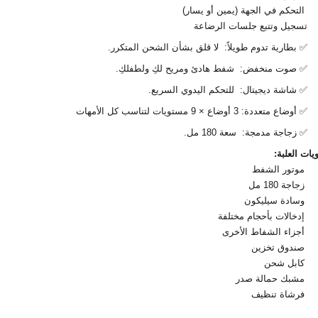
التحكم في الجهة (يمين أو يسار)
تسجيل وتتبع جلسات الرضاعة
✅ بطارية تدوم طويلاً: لا قلق بشأن الشحن المتكرر.
✅ صوت منخفض: شفط هادئ ومريح لكِ ولطفلكِ.
✅ شاشة ديجيتال: للتحكم اليدوي السريع.
✅ أوضاع متعددة: 3 أوضاع × 9 مستويات لتناسب كل الأمهات
✅ زجاجة مدمجة: سعة 180 مل.
يات العلبة:
موتور الشفط
زجاجة 180 مل
وسادة سيليكون
إدخالات بأحجام مختلفة
أجزاء الشفاط الأخرى
صندوق تخزين
كابل شحن
مشبك حمالة صدر
فرشاة تنظيف