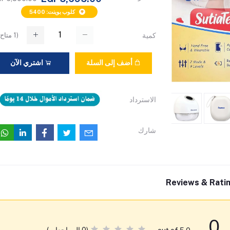
كلوب بوينت: 5400
(
1
متاح)
كمية
أضف إلى السلة
اشتري الآن
الاسترداد
شارك
Reviews & Rati
0