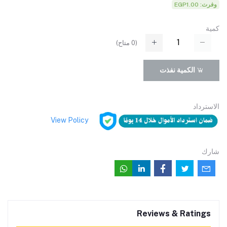
وفرت: EGP1.00
كمية
(
0
متاح)
الكمية نفذت
الاسترداد
View Policy
شارك
Reviews & Ratings