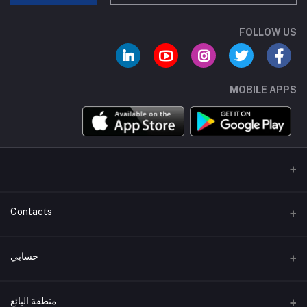
FOLLOW US
MOBILE APPS
Contacts
عنوان
حسابي
هاتف
تسجيل الدخول
+01007744462
منطقة البائع