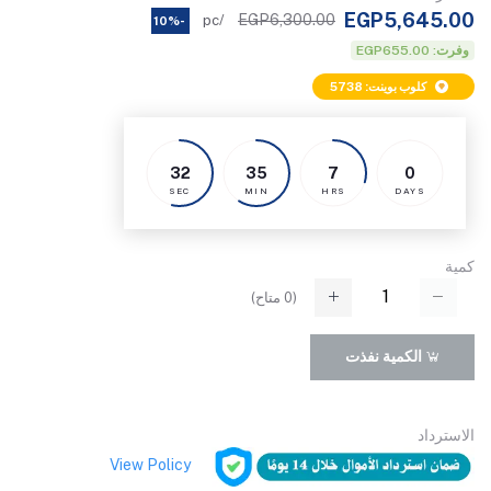
EGP5,645.00
EGP6,300.00
/pc
-10%
وفرت: EGP655.00
كلوب بوينت: 5738
32
35
7
0
SEC
MIN
HRS
DAYS
كمية
(
0
متاح)
الكمية نفذت
الاسترداد
View Policy