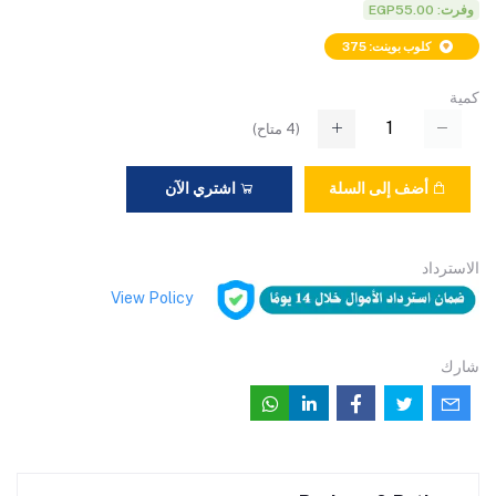
وفرت: EGP55.00
كلوب بوينت: 375
كمية
(
4
متاح)
أضف إلى السلة
اشتري الآن
الاسترداد
View Policy
شارك