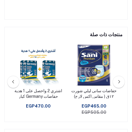
منتجات ذات صلة
اضات كبار السن xl -
حفاضات سانى ليلي شورت
اشتري 2 واحصل على 1 هدية
١٢ق ( مقاس اكس لارج)
حفاضات Germany كبار
بمق
السن جيرمني مقاس كبير 10
EGP470.00
EGP465.00
قطع L
EGP505.00