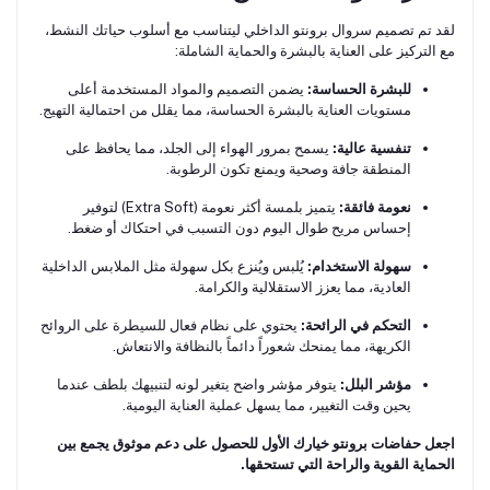
لقد تم تصميم سروال برونتو الداخلي ليتناسب مع أسلوب حياتك النشط،
مع التركيز على العناية بالبشرة والحماية الشاملة:
للبشرة الحساسة:
يضمن التصميم والمواد المستخدمة أعلى
مستويات العناية بالبشرة الحساسة، مما يقلل من احتمالية التهيج.
تنفسية عالية:
يسمح بمرور الهواء إلى الجلد، مما يحافظ على
المنطقة جافة وصحية ويمنع تكون الرطوبة.
نعومة فائقة:
يتميز بلمسة أكثر نعومة (Extra Soft) لتوفير
إحساس مريح طوال اليوم دون التسبب في احتكاك أو ضغط.
سهولة الاستخدام:
يُلبس ويُنزع بكل سهولة مثل الملابس الداخلية
العادية، مما يعزز الاستقلالية والكرامة.
التحكم في الرائحة:
يحتوي على نظام فعال للسيطرة على الروائح
الكريهة، مما يمنحك شعوراً دائماً بالنظافة والانتعاش.
مؤشر البلل:
يتوفر مؤشر واضح يتغير لونه لتنبيهك بلطف عندما
يحين وقت التغيير، مما يسهل عملية العناية اليومية.
اجعل حفاضات برونتو خيارك الأول للحصول على دعم موثوق يجمع بين
الحماية القوية والراحة التي تستحقها.