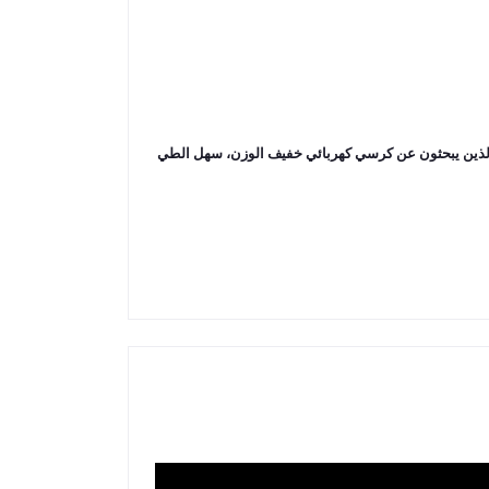
Yuwell Butterfly FL13 خيارًا ممتازًا للأفراد الذين يبحثون عن كرسي كهربائي خفيف الوزن، سهل الطي