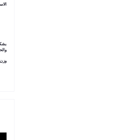
الاس
والح
وزن ا