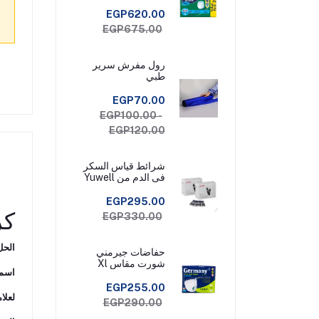
EGP620.00
EGP675.00
رول مفرش سرير
طبي
EGP70.00
EGP100.00 -
EGP120.00
شرائط قياس السكر
فى الدم من Yuwell
Check عبوة 50
شريط قياس
EGP295.00
كرس
EGP330.00
الحل
حفاضات جيرمني
شورت مقاس Xl
اسم 
EGP255.00
لعلام
EGP290.00