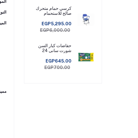
المو
كرسي حمام متحرك
النو
صالح للاستحمام
المي
EGP5,295.00
EGP6,000.00
حفاضات كبار السن
شورت سانى 24
قطعة مقاس ميديم
EGP645.00
EGP700.00
مميز