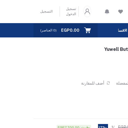
تسجيل
التسجيل
الدخول
EGP0.00
الاقسام
(
0
العناصر)
لمفضلة
أضف للمقارنة
EGP4
/1
وفرت: EGP7,700.00
-17%