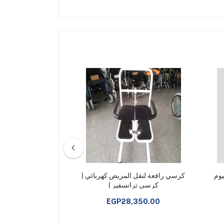
كرسي رافعة لنقل المريض كهربائي (
كر
كرسي ترانسفير )
جدا yuwell K7
,250.00
EGP28,350.00