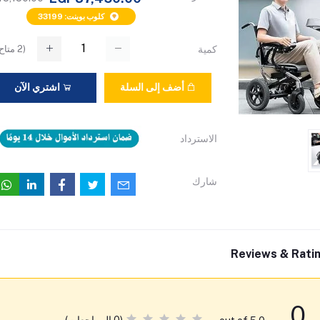
كلوب بوينت: 33199
(
2
متاح)
كمية
أضف إلى السلة
اشتري الآن
الاسترداد
شارك
Reviews & Rati
0