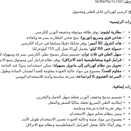
ديل:
Butterfly FL130
ع:
كرسي كهربائي قابل للطي ومحمول
زات الرئيسية:
✅
بطارية ليثيوم:
يوفر طاقة موثوقة وخفيفة الوزن للكرسي.
✅
شاحن قوي وسريع (توربو):
يتيح شحن البطارية بسرعة وكفاءة.
✅
هاند كنترول 50 أمبير:
يوفر تحكمًا دقيقًا وسلسًا في حركة الكرسي.
✅
حمولة حتى 110 كيلو:
يتحمل أوزانًا تصل إلى 110 كيلوغرامًا.
✅
سهل الطي في ثلاث ثوان:
تصميم مبتكر يسمح بطي الكرسي بسرعة وسهولة للت
✅
فرامل قوية ومغناطيسية (ضد الانزلاق):
يوفر نظام فرامل آمن وموثوق يمنع الانز
✅
تحويل من نظام كهربائي إلى مانويل بسهولة:
يمكن استخدامه يدويًا عند الحاجة أ
✅
مقاوم للصدأ:
مصنوع من مواد عالية الجودة مقاومة للصدأ لضمان المتانة وطول ا
✅
السرعة القصوى 6 كم/ساعة:
سرعة مناسبة وآمنة للاستخدام اليومي.
ات إضافية:
⭐ تصميم مدمج وخفيف الوزن يجعله سهل الحمل والتخزين.
⭐ إمكانية الطي السريع تجعله مثاليًا للسفر والتنقل.
⭐ يوفر تجربة قيادة مريحة وسلسة.
⭐ يتميز بنظام تحكم سهل الاستخدام.
⭐ مصنوع من مواد متينة وعالية الجودة تضمن الاستخدام طويل الأمد.
⭐ يوفر أمانًا عاليًا بفضل الفرامل المغناطيسية ونظام منع الانزلاق.