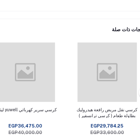
جات ذات صلة
كرسي نقل مريض رافعة هيدروليك
كرسي سرير كهربائي yuwell ليثيوم
بطاولة طعام ( كرسي ترانسفير )
EGP36,475.00
EGP29,784.25
EGP40,000.00
EGP33,600.00