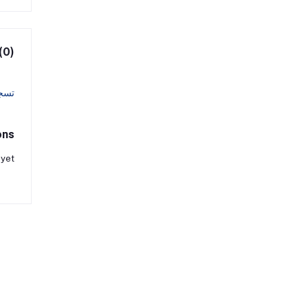
(0)
تسج
ons
 yet