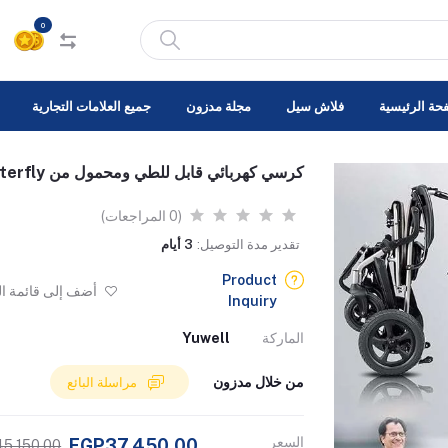
0
حة الرئيسية
فلاش سيل
مجلة مدزون
جميع العلامات التجارية
كرسي كهربائي قابل للطي ومحمول من Yuwell Butterfly
(0 المراجعات)
تقدير مدة التوصيل:
3 أيام
Product
أضف إلى قائمة ا
Inquiry
الماركة
Yuwell
من خلال مدزون
مراسلة البائع
السعر
EGP37,450.00
5,150.00