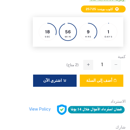
كلوب بوينت: 25725
17
56
9
1
SEC
MIN
HRS
DAYS
كمية
(
2
متاح)
أضف إلى السلة
اشتري الآن
الاسترداد
View Policy
شارك