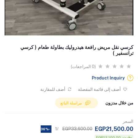
كرسي نقل مريض رافعة هيدروليك بطاولة طعام ( كرسي
ترانسفير )
(0 المراجعات)
Product Inquiry
أضف إلى قائمة المفضلة
أضف للمقارنة
من خلال مدزون
مراسلة البائع
السعر
EGP21,500.00
EGP33,600.00
/1
-36%
وفرت: EGP12,100.00