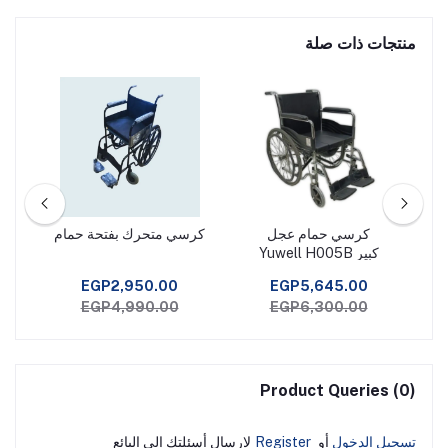
منتجات ذات صلة
ك
كرسي حمام عجل
كرسي متحرك بفتحة حمام
كرس
كبير Yuwell H005B
للم
الخ
EGP2,950.00
EGP5,645.00
EGP4,990.00
EGP6,300.00
Product Queries (0)
تسجيل الدخول
أو
Register
لإرسال أسئلتك إلى البائع