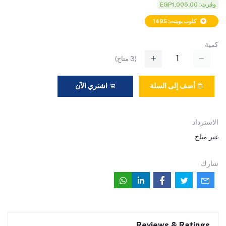
وفرت: EGP1,005.00
كلوب بوينت: 1495
كمية
(
3
متاح)
أضف إلى السلة
اشتري الآن
الاسترداد
غير متاح
شارك
Reviews & Ratings