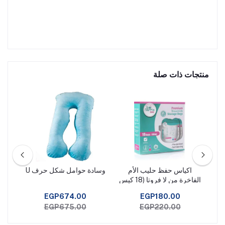
منتجات ذات صلة
دي
اكياس حفظ حليب الأم
وسادة حوامل شكل حرف U
ش
الفاخرة من لا فروتا (18 كيس
× 180 مل)
EGP674.00
EGP180.00
EGP675.00
EGP220.00