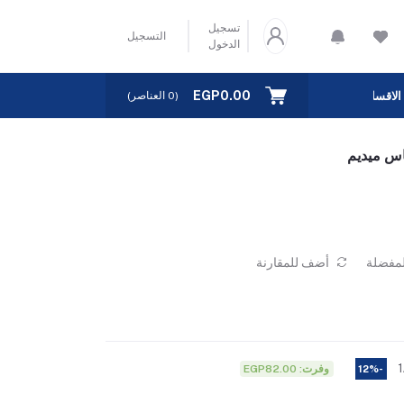
تسجيل
التسجيل
الدخول
EGP0.00
الاقسام
(
0
العناصر)
لمفضلة
أضف للمقارنة
وفرت: EGP82.00
-12%