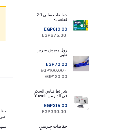
حفاضات سانى 20
قطعه xl
EGP610.00
EGP675.00
رول مفرش سرير
طبي
EGP70.00
EGP100.00 -
EGP120.00
شرائط قياس السكر
فى الدم من Yuwell
Check عبوة 50
شريط قياس
EGP315.00
حفاض
EGP330.00
عبوة اقتصا
حفاضات جيرمني
مميز