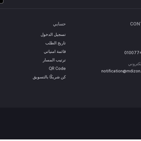
CON
حسابي
تسجيل الدخول
تاريخ الطلب
قائمة امنياتي
ترتيب المسار
إلكتروني
QR Code
notification@mdizon
كن شريكًا بالتسويق