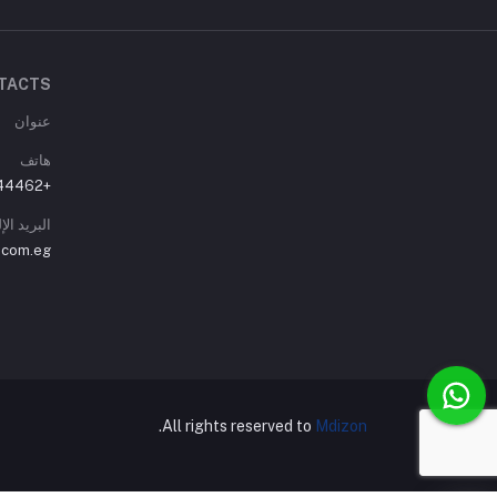
TACTS
عنوان
هاتف
+01007744462
البريد ال
.com.eg
.
All rights reserved to
Mdizon