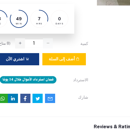
2
49
7
0
C
MIN
HRS
DAYS
(
8
متاح
كمية
أضف إلى السلة
اشتري الآن
الاسترداد
شارك
Reviews & Rati