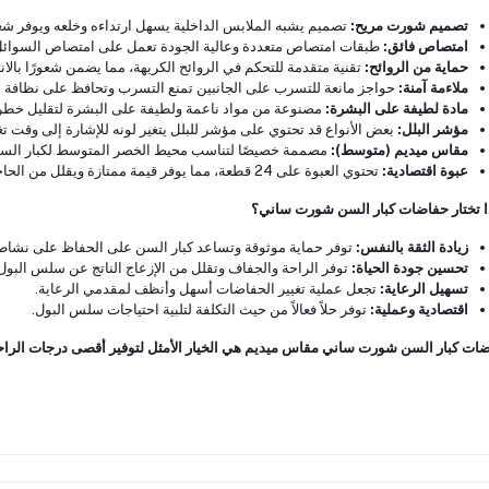
تصميم شورت مريح:
تصميم يشبه الملابس الداخلية يسهل ارتداءه وخلعه ويوفر شعورًا
امتصاص فائق:
طبقات امتصاص متعددة وعالية الجودة تعمل على امتصاص السوائل 
حماية من الروائح:
تقنية متقدمة للتحكم في الروائح الكريهة، مما يضمن شعورًا بالان
ملاءمة آمنة:
حواجز مانعة للتسرب على الجانبين تمنع التسرب وتحافظ على نظافة 
مادة لطيفة على البشرة:
مصنوعة من مواد ناعمة ولطيفة على البشرة لتقليل خطر ال
مؤشر البلل:
بعض الأنواع قد تحتوي على مؤشر للبلل يتغير لونه للإشارة إلى وقت ت
مقاس ميديم (متوسط):
مصممة خصيصًا لتناسب محيط الخصر المتوسط لكبار السن، 
عبوة اقتصادية:
تحتوي العبوة على 24 قطعة، مما يوفر قيمة ممتازة ويقلل من الحاجة إلى الشراء المتكرر.
ا تختار حفاضات كبار السن شورت ساني؟
زيادة الثقة بالنفس:
توفر حماية موثوقة وتساعد كبار السن على الحفاظ على نشاطه
تحسين جودة الحياة:
توفر الراحة والجفاف وتقلل من الإزعاج الناتج عن سلس البول
تسهيل الرعاية:
تجعل عملية تغيير الحفاضات أسهل وأنظف لمقدمي الرعاية.
اقتصادية وعملية:
توفر حلاً فعالاً من حيث التكلفة لتلبية احتياجات سلس البول.
ات كبار السن شورت ساني مقاس ميديم هي الخيار الأمثل لتوفير أقصى درجات الراحة و