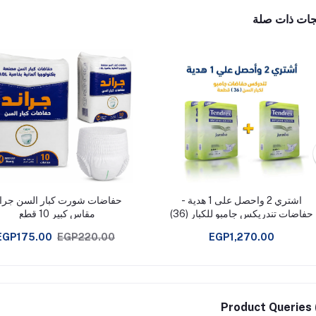
جات ذات صلة
اشتري 2 واحصل على 1 هدية -
حفاضات شورت كبار السن جران
حفاضات تندريكس جامبو للكبار (36)
مقاس كبير 10 قطع
قطعة
EGP175.00
EGP220.00
EGP1,270.00
Product Queries 