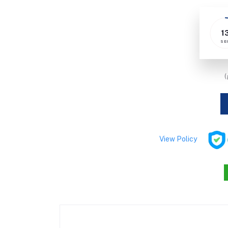
1
SE
)
View Policy