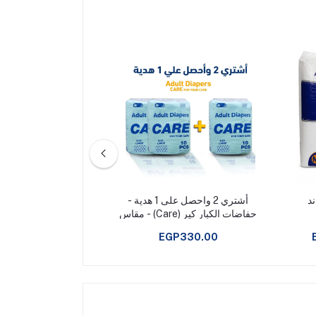
د
أشتري 2 واحصل على 1 هدية -
حفاضات كبار السن
حفاضات الكبار كير (Care) - مقاس
28 قطعة فاين كير
كبير10قطع
0
EGP610.00
EGP330.00