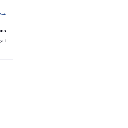
تسج
ons
 yet