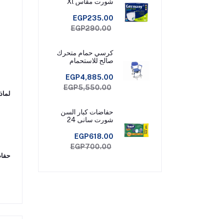
شورت مقاس Xl
EGP235.00
EGP290.00
كرسي حمام متحرك
صالح للاستحمام
EGP4,885.00
EGP5,550.00
لماذ
حفاضات كبار السن
شورت سانى 24
قطعة مقاس ميديم
EGP618.00
EGP700.00
حفاض