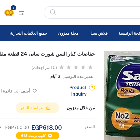
0
حة الرئيسية
فلاش سيل
مجلة مدزون
جميع العلامات التجارية
حفاضات كبار السن شورت سانى 24 قطعة مقاس ميديم
(0 المراجعات)
تقدير مدة التوصيل:
3 أيام
Product
أضف إلى قائمة ا
Inquiry
من خلال مدزون
مراسلة البائع
السعر
EGP618.00
EGP700.00
/1
كلوب بوينت: 618