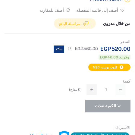
أضف إلى قائمة المفضلة
أضف للمقارنة
من خلال مدزون
مراسلة البائع
السعر
EGP520.00
EGP560.00
/1
-7%
وفرت: EGP40.00
كلوب بوينت: 520
كمية
(
0
متاح)
الكمية نفذت
الاسترداد