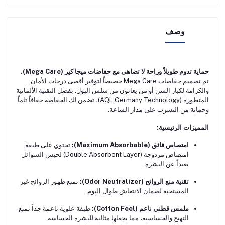
وصف
حماية تدوم طويلاً وراحة لا تضاهى مع حفاضات ميجا كير (Mega Care).
تم تصميم حفاضات Mega Care خصيصاً لتوفير أقصى درجات الأمان
والكرامة لكبار السن أو من يعانون من سلس البول. بفضل التقنية الألمانية
المتطورة (AQL Germany Technology)، تضمن لك الحفاضة جفافاً تاماً
وحماية من التسرب على مدار الساعة.
المميزات الرئيسية:
امتصاص فائق (Maximum Absorbable):
تحتوي على طبقة
امتصاص مزدوجة (Double Absorbent Layer) لحبس السوائل
بعيداً عن البشرة.
تقنية منع الروائح (Odor Neutralizer):
تمنع ظهور الروائح غير
المستحبة لضمان الانتعاش طوال اليوم.
ملمس قطني ناعم (Cotton Feel):
طبقة علوية ناعمة جداً تمنع
التهيج والحساسية، مما يجعلها مثالية للبشرة الحساسة.