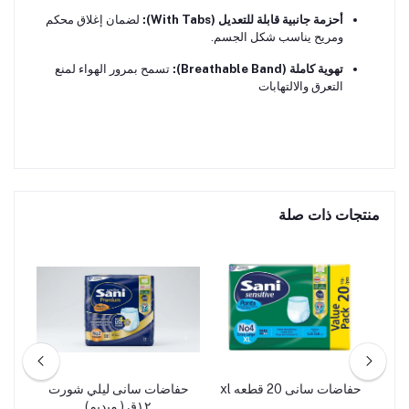
أحزمة جانبية قابلة للتعديل (With Tabs):
لضمان إغلاق محكم
ومريح يناسب شكل الجسم.
تهوية كاملة (Breathable Band):
تسمح بمرور الهواء لمنع
التعرق والالتهابات
منتجات ذات صلة
رت
حفاضات سانى 20 قطعه xl
حفاضات سانى ليلي شورت
١٢ق ( ميديم)