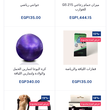
ميزان حمام زجاجي GS 215
جوانتي رياضي
أضف إلى السلة
أضف إلى السلة
للقوارب
EGP135.00
EGP1,444.15
-10%
عرض لمدة محدودة
قفازات اللياقة والرياضة
كرة اليوجا لتمارين الحمل
أضف إلى السلة
أضف إلى السلة
والولادة ولتمارين اللياقة
البدنية واصابات العصب
EGP340.00
EGP135.00
الوركي 55 سم 65 سم 75
سم
-19%
-18%
عرض لمدة محدودة
عرض لمدة محدودة