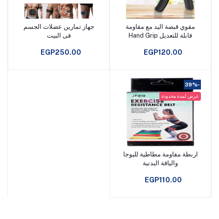
مقوي قبضة اليد مع مقاومة
جهاز تمارين عضلات الجسم
أضف إلى السلة
أضف إلى السلة
قابلة للتعديل Hand Grip
فى البيت
EGP250.00
EGP120.00
-39%
عرض لمدة محدودة
اربطة مقاومة مطاطية لليوجا
أضف إلى السلة
والياقة البدنية
Xundefinedlight
EGP110.00